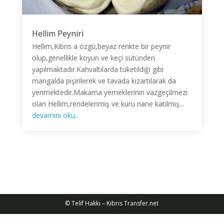
Hellim Peyniri
Hellim,Kıbrıs a özgü,beyaz renkte bir peynir
olup,genellikle koyun ve keçi sütünden
yapılmaktadır.Kahvaltılarda tüketildiği gibi
mangalda pişirilerek ve tavada kızartılarak da
yenmektedir.Makarna yemeklerinin vazgeçilmezi
olan Hellim,rendelenmiş ve kuru nane katılmış...
devamını oku..
© Telif Hakkı – Kıbrıs Transfer.net