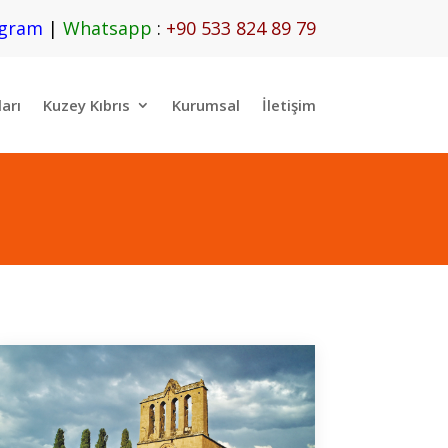
egram
|
Whatsapp
:
+90 533 824 89 79
ları
Kuzey Kıbrıs
Kurumsal
İletişim