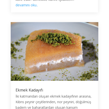
devamını oku..
Ekmek Kadayıfı
İki katmandan oluşan ekmek kadayıfının arasına,
Kıbrıs peynir çeşitlerinden, nor peyniri, döğülmüş
badem ve baharatlardan oluşan karışım