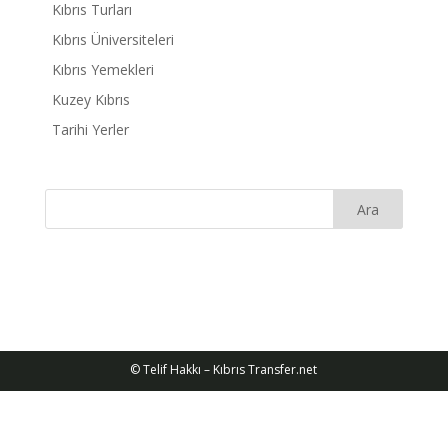
Kıbrıs Turları
Kıbrıs Üniversiteleri
Kıbrıs Yemekleri
Kuzey Kıbrıs
Tarihi Yerler
© Telif Hakkı – Kıbrıs Transfer.net