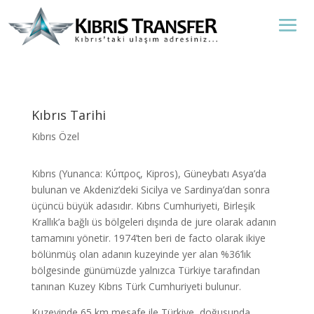
Kıbrıs Tarihi
Kıbrıs Özel
Kıbrıs (Yunanca: Κύπρος, Kipros), Güneybatı Asya’da
bulunan ve Akdeniz’deki Sicilya ve Sardinya’dan sonra
üçüncü büyük adasıdır. Kıbrıs Cumhuriyeti, Birleşik
Krallık’a bağlı üs bölgeleri dışında de jure olarak adanın
tamamını yönetir. 1974’ten beri de facto olarak ikiye
bölünmüş olan adanın kuzeyinde yer alan %36’lık
bölgesinde günümüzde yalnızca Türkiye tarafından
tanınan Kuzey Kıbrıs Türk Cumhuriyeti bulunur.
Kuzeyinde 65 km mesafe ile Türkiye, doğusunda