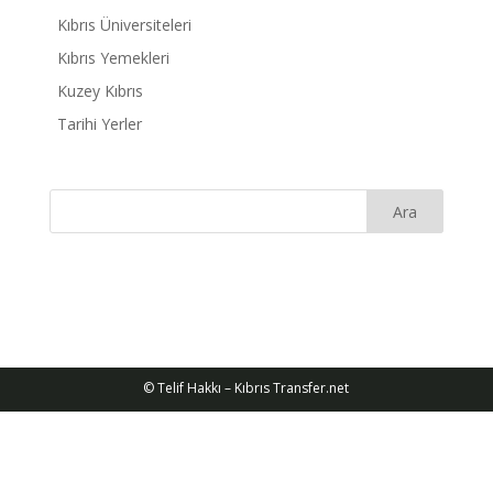
Kıbrıs Üniversiteleri
Kıbrıs Yemekleri
Kuzey Kıbrıs
Tarihi Yerler
© Telif Hakkı – Kıbrıs Transfer.net