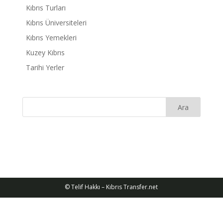
Kıbrıs Turları
Kıbrıs Üniversiteleri
Kıbrıs Yemekleri
Kuzey Kıbrıs
Tarihi Yerler
© Telif Hakkı – Kıbrıs Transfer.net