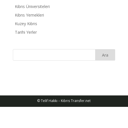
Kıbrıs Üniversiteleri
Kıbrıs Yemekleri
Kuzey Kıbrıs
Tarihi Yerler
© Telif Hakkı – Kıbrıs Transfer.net